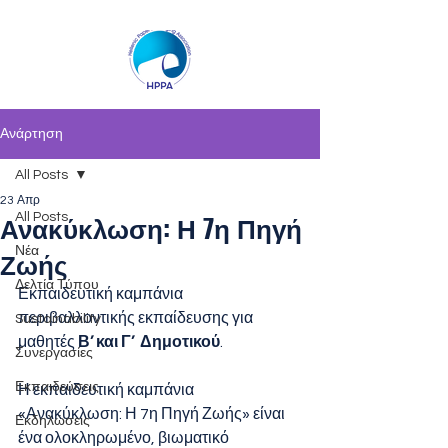
Ανάρτηση
All Posts
23 Απρ
Ανακύκλωση: Η 7η Πηγή
All Posts
Ζωής
Νέα
Δελτία Τύπου
Εκπαιδευτική καμπάνια 
περιβαλλοντικής εκπαίδευσης για 
Sustainability
μαθητές 
Β’ και Γ’  Δημοτικού
.
Συνεργασίες
Εκπαιδεύσεις
Η εκπαιδευτική καμπάνια 
«Ανακύκλωση: Η 7η Πηγή Ζωής» είναι 
Εκδηλώσεις
ένα ολοκληρωμένο, βιωματικό 